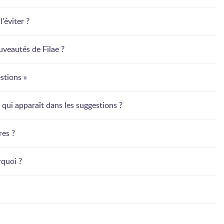
'éviter ?
uveautés de Filae ?
stions »
qui apparaît dans les suggestions ?
res ?
rquoi ?