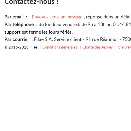
Contactez-nous !
, réponse dans un déla
Envoyez-nous un message
Par email :
: du lundi au vendredi de 9h à 18h au 01.44.8
Par téléphone
support est fermé les jours fériés.
: Filae S.A. Service client -
91 rue Réaumur -
7500
Par courrier
© 2016-2026
Filae
|
Conditions générales
|
Charte des Arbres
|
Vie pri