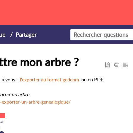
ue
Partager
tre mon arbre ?
t à vous :
l'exporter au format gedcom
ou en PDF.
orter un arbre
-exporter-un-arbre-genealogique/