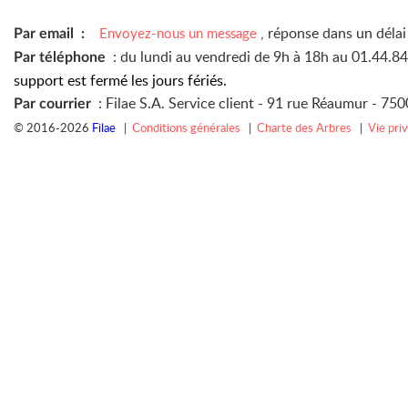
, réponse dans un déla
Envoyez-nous un message
Par email :
: du lundi au vendredi de 9h à 18h au 01.44.8
Par téléphone
support est fermé les jours fériés.
: Filae S.A. Service client -
91 rue Réaumur -
7500
Par courrier
© 2016-2026
Filae
|
Conditions générales
|
Charte des Arbres
|
Vie pri