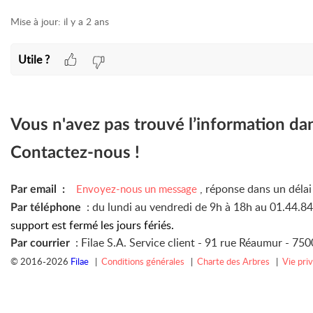
Mise à jour:
il y a 2 ans
Utile ?
Vous n'avez pas trouvé l’information da
Contactez-nous !
, réponse dans un déla
Envoyez-nous un message
Par email :
: du lundi au vendredi de 9h à 18h au 01.44.8
Par téléphone
support est fermé les jours fériés.
: Filae S.A. Service client -
91 rue Réaumur -
7500
Par courrier
© 2016-2026
Filae
|
Conditions générales
|
Charte des Arbres
|
Vie pri